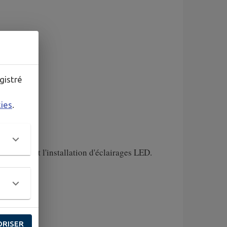
 un
 ont
gistré
kies
.
ne
ernisés et l'installation d'éclairages LED.
aux
ORISER