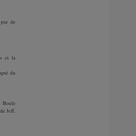
 par de
s et la
apté du
a Boule
de Jeff.