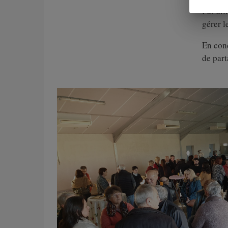
Par ail
gérer l
En conc
de part