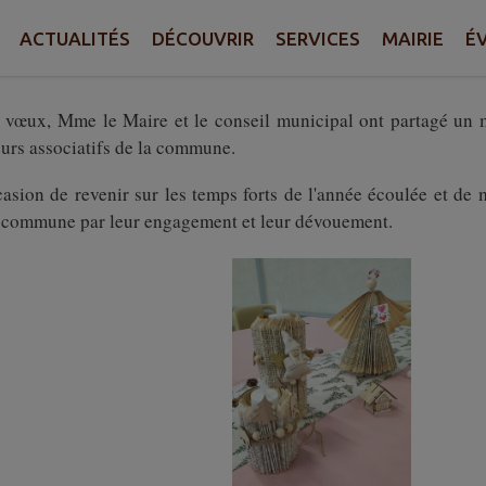
Une année 2025 pleine d'énergie, cap sur 2026 !
🔆
ACTUALITÉS
DÉCOUVRIR
SERVICES
MAIRIE
É
*************************************************
es vœux, Mme le Maire et le conseil municipal ont partagé un
cteurs associatifs de la commune.
asion de revenir sur les temps forts de l'année écoulée et de 
tre commune par leur engagement et leur dévouement.