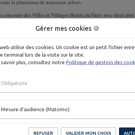
ermis la plantation de nouveaux arbres.
u concours des Villes et Villages fleuris du Gers avec deux prix
 du village.
🌼🌼🌼
Gérer mes cookies 🍪
ieurs années de travaux, a également constitué un moment fort :
s, des familles et des professionnels. Ce sont eux également qui
web utilise des cookies. Un cookie est un petit fichier enre
 cette fin d'année.
e terminal lors de la visite sur le site.
 savoir plus, consultez notre
Politique de gestion des coo
s qui font rayonner la commune, notamment Nathalie, champion
oles et partenaires engagés dans la vie locale.
Obligatoire
e sont aussi des réalisations concrètes avec des équipements mod
 s'annonce ambitieuse avec des travaux importants à venir :
Mesure d'audience (Matomo)
création d'espaces pour les associations et les services municip
végétalisation des espaces publics
REFUSER
VALIDER MON CHOIX
AUT