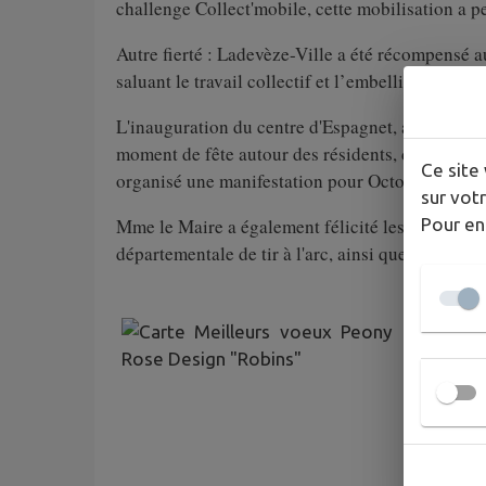
challenge Collect'mobile, cette mobilisation a p
Autre fierté : Ladevèze-Ville a été récompensé a
saluant le travail collectif et l’embellissement
L'inauguration du centre d'Espagnet, après plus
moment de fête autour des résidents, des salarié
Ce site 
organisé une manifestation pour Octobre Rose en
sur votr
Pour en
Mme le Maire a également félicité les habitant
départementale de tir à l'arc, ainsi que les bénév
2025, c
Et 2026
la 
👉
la 
👉