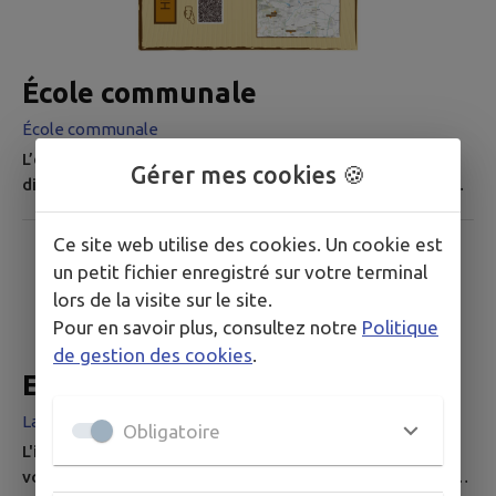
École communale
École communale
L’enseignement des petits ladevéziens a parfois été
Gérer mes cookies 🍪
dispensé en des lieux insolites. Ainsi au début du XIXéme
siècle, il fut prodigué sous un réduit dans l'église de
Castex, près du cimetière. Ladevèze-Ville, après les lois
Ce site web utilise des cookies. Un cookie est
Guizot et Ferry se dote en 1889 d'une école communale.
un petit fichier enregistré sur votre terminal
Les deux salles de classe dédiées à l'enseignement des
lors de la visite sur le site.
filles pour l'une et celui des garçons pour l'autre,
Pour en savoir plus, consultez notre
Politique
compteront...
de gestion des cookies
.
Equipements de fitness
Ladevèze-Ville
Obligatoire
L'installation des équipements de fitness est terminée,
vous pouvez dès à présent commencer l'entrainement,