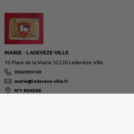
MAIRIE - LADEVEZE-VILLE
10 Place de la Mairie 32230 Ladevèze-Ville
0562093743
mairie@ladeveze-ville.fr
M'Y RENDRE
www.ladeveze-ville.fr