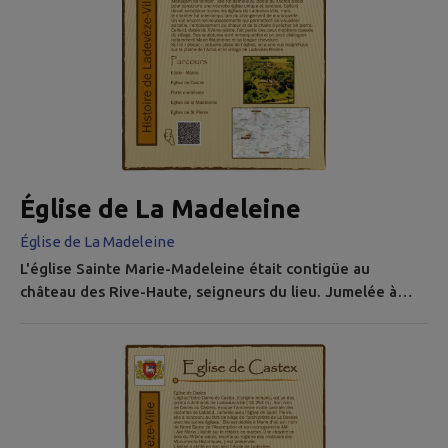
Église de La Madeleine
Église de La Madeleine
L'église Sainte Marie-Madeleine était contigüe au
château des Rive-Haute, seigneurs du lieu. Jumelée à
l'église de Saint-André de Bagues dans l'archiprêtré de La
Devèze, elle se dota d'un clocher en 1841, à l'image de
celui de Saint-Laurent à Ladevèze-Rivière. Menaçant de
tomber, elle fut démolie au début du XXème siècle pour
construire une nouvelle église unique et centrale. Celle-
ci devait...