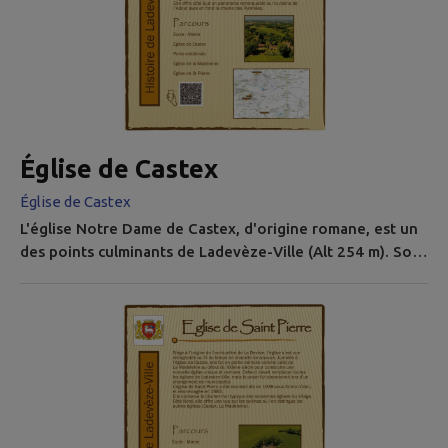
Église de Castex
Église de Castex
L'église Notre Dame de Castex, d'origine romane, est un
des points culminants de Ladevèze-Ville (Alt 254 m). Son
nom de Castex ou Castets, évoque l'ancienne motte
castrale des vicomtes de Labatut. Jumelée avec l'église
de Saint-Pierre, elle a concouru au titre de siège de
l'archiprêtré de La Devèze avec les autres églises. Elle
est dédiée à Marie d'où son nom de Notre Dame de
l'Assomption et...