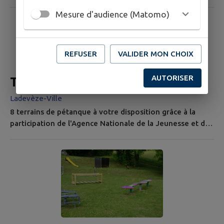
Double banc abdominaux, étirement des jambes, barres
Mesure d'audience (Matomo)
parallèles, ski de fond, taille, patins, bicyclette, taille à
votre disposition grâce à l'Agence Nationale de la
Jeunesse et des Sports . Ladevèze-Ville LABEL TERRE DE
JEUX obtenu en avril 2022.
REFUSER
VALIDER MON CHOIX
AUTORISER
Terrain de pétanque
Ladevèze-Ville
8 terrains de pétanque à votre disposition grâce à la
participation de l'Agence Nationale de la Jeunesse et des
sports. Ladevèze-Ville LABEL TERRE DE JEUX obtenu en
avril 2022.