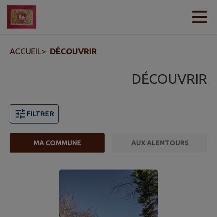
Contenu
Menu
Recherche
Pied de page
ACCUEIL
>
DÉCOUVRIR
DÉCOUVRIR
FILTRER
MA COMMUNE
AUX ALENTOURS
Page 1. 10 points d'intérêts sur 11 affichés sur cette pa