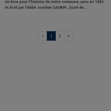
Un livre pour l'histoire de notre commune, paru en 1882
et écrit par l'Abbé Joachim GAUBIN , (curé de
Barcelonne-du-Gers et secrétaire de l'Archevêché
d'Auch) est disponible en mairie ou consultable sur le site
Gallica, bibliothèque numérique de la Bibliothèque
nationale de France. "L'Histoire féodale, municipale et
<
1
2
>
civile de notre commune, de 1180 jusqu'à la Révolution".
...pour consulter les...