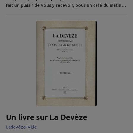
fait un plaisir de vous y recevoir, pour un café du matin,
un apéritif entre amis, une réunion entre collègues, un
colis ou un courrier à déposer... Il prépare vos pizzas sur
commande (par message SMS ou par téléphone au 07 84
88 91 95) Vous pouvez choisir de les emporter ou de les
déguster sur place, dans une salle joliment décorée. Il...
Un livre sur La Devèze
Ladevèze-Ville