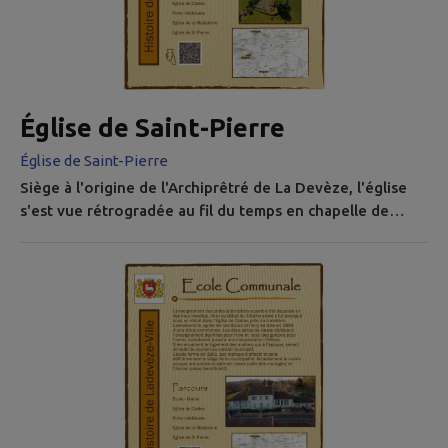
Église de Saint-Pierre
Église de Saint-Pierre
Siège à l'origine de l'Archiprêtré de La Devèze, l'église
s'est vue rétrogradée au fil du temps en chapelle de
secours. Jumelée à l'église de Castex, elle fut en partie
démolie comme celle de La Madeleine au début du
XXème siècle pour construire une nouvelle église unique
et centrale. Celle-ci devait remplacer toutes les églises
de Ladevèze-Ville, mais le projet fut abandonné lors
d'un...