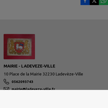
MAIRIE - LADEVEZE-VILLE
10 Place de la Mairie 32230 Ladevèze-Ville
0562093743
mairie@ladeveze-ville.fr
M'Y RENDRE
www.ladeveze-ville.fr