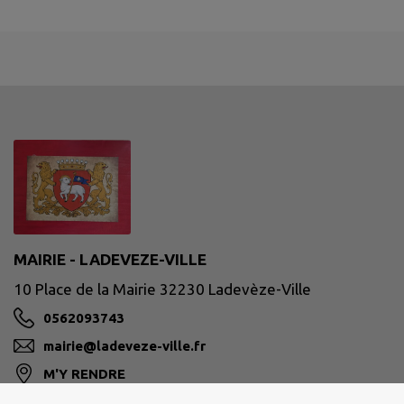
MAIRIE - LADEVEZE-VILLE
10 Place de la Mairie 32230 Ladevèze-Ville
0562093743
mairie@ladeveze-ville.fr
M'Y RENDRE
www.ladeveze-ville.fr