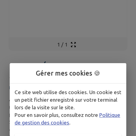
1
/
1
KARAOKÉ AU POP !!
Gérer mes cookies 🍪
Publié le jeudi 23 octobre 2025 - BAR LE POP
BAR LE POP
Ce site web utilise des cookies. Un cookie est
Accrochez-vous, ça va pétiller ! 🤩 Samedi 1er
un petit fichier enregistré sur votre terminal
novembre, le bar pizzeria Le Pop vous ouvre ses
lors de la visite sur le site.
portes pour une soirée karaoké de dingue ! 🎤🍕
Pour en savoir plus, consultez notre
Politique
Sortez vos plus belles voix (ou pas 😉) et dévorez
de gestion des cookies
.
des pizzas à gogo. 😋 Ambiance garantie 100%