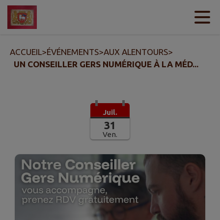
Contenu
Menu
Recherche
Pied de page
ACCUEIL
>
ÉVÉNEMENTS
>
AUX ALENTOURS
>
UN CONSEILLER GERS NUMÉRIQUE À LA MÉD...
Juil.
31
Ven.