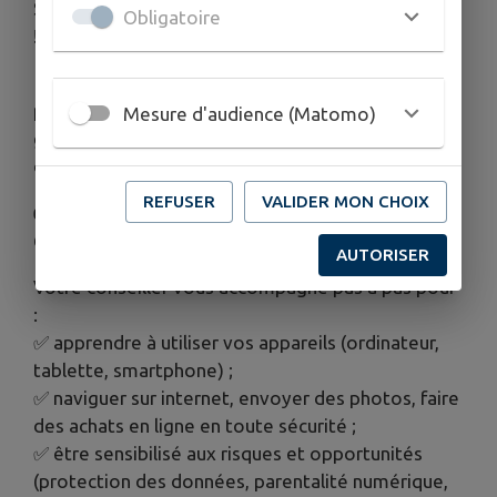
Se sentir à l’aise avec le numérique, c’est possible
Obligatoire
!
📍 Le conseiller Gers Numérique se déplace au
plus près de chez vous pour vous accompagner
Mesure d'audience (Matomo)
gratuitement et individuellement sous forme
d'atelier.
REFUSER
VALIDER MON CHOIX
👉 Prenez rendez-vous dès à présent au 05 62
69 75 43
AUTORISER
Votre conseiller vous accompagne pas à pas pour
:
✅ apprendre à utiliser vos appareils (ordinateur,
tablette, smartphone) ;
✅ naviguer sur internet, envoyer des photos, faire
des achats en ligne en toute sécurité ;
✅ être sensibilisé aux risques et opportunités
(protection des données, parentalité numérique,