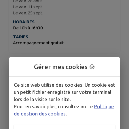
Le ven. 28 août
Le ven. 11 sept.
Le ven. 25 sept.
HORAIRES
De 10h à 16h30
TARIFS
Accompagnement gratuit
💻
Permanence Conseiller Gers Numérique à la
Gérer mes cookies 🍪
Médiathèque de Riscle
Un vendredi sur deux de 10h à 16h30
Ce site web utilise des cookies. Un cookie est
un petit fichier enregistré sur votre terminal
Les vendredis :
lors de la visite sur le site.
3 et 31 juillet
Pour en savoir plus, consultez notre
Politique
14 et 28 août
de gestion des cookies
.
11 et 25 septembre