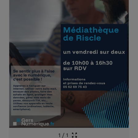
1
/
1